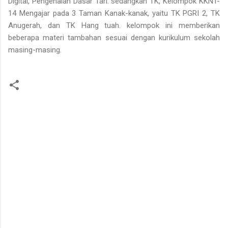
Digital, Pengenalan Dasar Tari. sedangkan TK, Kelompok KKNT-
14 Mengajar pada 3 Taman Kanak-kanak, yaitu TK PGRI 2, TK
Anugerah, dan TK Hang tuah. kelompok ini memberikan
beberapa materi tambahan sesuai dengan kurikulum sekolah
masing-masing.
C
o
m
m
e
n
t
s