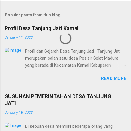
Popular posts from this blog
Profil Desa Tanjung Jati Kamal
January 11, 2023
Profil dan Sejarah Desa Tanjung Jati Tanjung Jati
merupakan salah satu desa Pesisir Selat Madura
yang berada di Kecamatan Kamal Kabupaten
Bangkalan. Desa ini berada disebelah timur Desa
READ MORE
Kamal, dengan pemandangan yang unik
pembongkaran dan bahkan pemotongan kapal.
Konon dahulu desa Tanjung Jati menurut para
SUSUNAN PEMERINTAHAN DESA TANJUNG
sesepuh desa tersebut banyak sekali ditumbuhi oleh
JATI
pohon jati, selanjutnya menurut salah satu tokoh
January 18, 2023
desa itu pohon jati tersebut selalu banyak sekali,
juga kualitas pohonnya sangat baik bahkan
Di sebuah desa memiliki beberapa orang yang
disebutkan pohon jati yang ada di wilayah Bangkalan