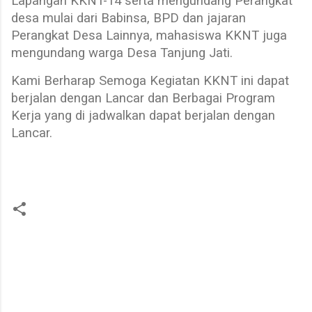
Lapangan KKNT-14 serta mengundang Perangkat
desa mulai dari Babinsa, BPD dan jajaran
Perangkat Desa Lainnya, mahasiswa KKNT juga
mengundang warga Desa Tanjung Jati.
Kami Berharap Semoga Kegiatan KKNT ini dapat
berjalan dengan Lancar dan Berbagai Program
Kerja yang di jadwalkan dapat berjalan dengan
Lancar.
C
o
m
m