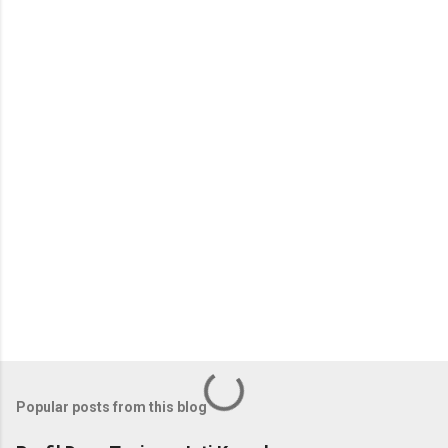
e
n
t
s
Popular posts from this blog