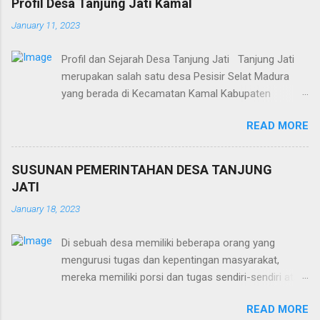
Profil Desa Tanjung Jati Kamal
January 11, 2023
Profil dan Sejarah Desa Tanjung Jati Tanjung Jati
merupakan salah satu desa Pesisir Selat Madura
yang berada di Kecamatan Kamal Kabupaten
Bangkalan. Desa ini berada disebelah timur Desa
READ MORE
Kamal, dengan pemandangan yang unik
pembongkaran dan bahkan pemotongan kapal.
Konon dahulu desa Tanjung Jati menurut para
SUSUNAN PEMERINTAHAN DESA TANJUNG
sesepuh desa tersebut banyak sekali ditumbuhi oleh
JATI
pohon jati, selanjutnya menurut salah satu tokoh
January 18, 2023
desa itu pohon jati tersebut selalu banyak sekali,
juga kualitas pohonnya sangat baik bahkan
Di sebuah desa memiliki beberapa orang yang
disebutkan pohon jati yang ada di wilayah Bangkalan
mengurusi tugas dan kepentingan masyarakat,
asalnya mengambil bibitnya dari desa tersebut. Desa
mereka memiliki porsi dan tugas sendiri-sendiri atau
ini memiliki Dusun sebanyak 5 dusun, yaitu : 1. Dusun
dengan kata lain memiliki beban tanggung jawab
Sumber 2. Dusun Karang asem 3. Dusun Bangsal 4.
READ MORE
yang berbeda dalam memenuhi kepentingan
Dusun Karang Kiring 5. Dusun Jala Selanjutnya pada